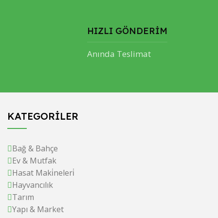
HIZLI GÖNDERİM
Anında Teslimat
KATEGORİLER
Bağ & Bahçe
Ev & Mutfak
Hasat Maki̇neleri̇
Hayvancılık
Tarım
Yapı & Market