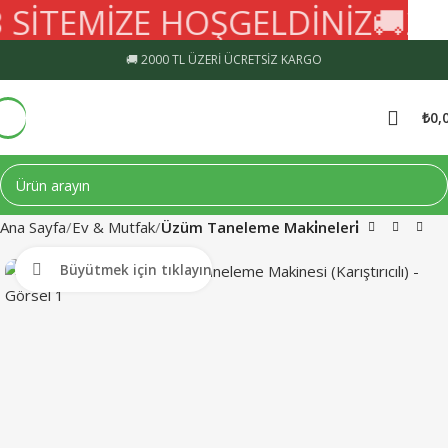
SİTEMİZE HOŞGELDİNİZ
🚚
200
🚚 2000 TL ÜZERİ ÜCRETSİZ KARGO
₺
0,
Ana Sayfa
Ev & Mutfak
Üzüm Taneleme Maki̇neleri̇
Büyütmek için tıklayın