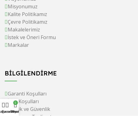
Misyonumuz
Kalite Politikamız
Çevre Politikamız
Makalelerimiz
İstek ve Öneri Formu
Markalar
BİLGİLENDİRME
Garanti Koşulları
İade Koşulları
0
Gizlilik ve Güvenlik
ağaza
Favoriler
Whatsapp
Sepet
Ödeme ve Teslimat
Satış Sözleşmesi
Üyelik Sözleşmesi