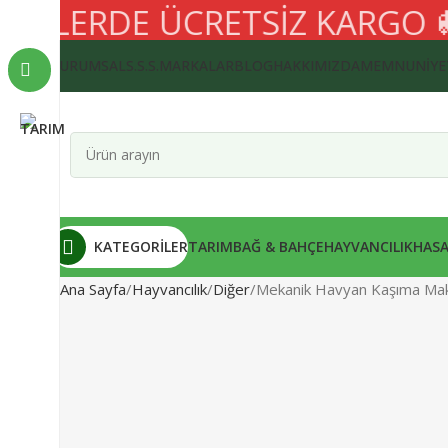
RİŞLERDE ÜCRETSİZ KARGO
🚚
KURUMSAL
S.S.S.
MARKALAR
BLOG
HAKKIMIZDA
MEMNUNIYE
KATEGORİLER
TARIM
BAĞ & BAHÇE
HAYVANCILIK
HASA
Ana Sayfa
Hayvancılık
Diğer
Mekanik Havyan Kaşıma Mak