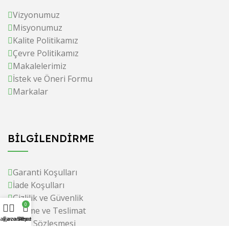
Vizyonumuz
Misyonumuz
Kalite Politikamız
Çevre Politikamız
Makalelerimiz
İstek ve Öneri Formu
Markalar
BİLGİLENDİRME
Garanti Koşulları
İade Koşulları
Gizlilik ve Güvenlik
0
Ödeme ve Teslimat
ağaza
Favoriler
Whatsapp
Sepet
Satış Sözleşmesi