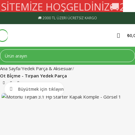
İTEMİZE HOŞGELDİNİZ
🚚
2000
🚚 2000 TL ÜZERİ ÜCRETSİZ KARGO
₺
0,
Ana Sayfa
Yedek Parça & Aksesuar
Ot Bi̇çme - Tırpan Yedek Parça
Büyütmek için tıklayın