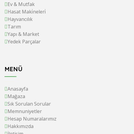
Ev & Mutfak
Hasat Maki̇neleri̇
Hayvancılık
Tarım
Yapı & Market
Yedek Parçalar
MENÜ
Anasayfa
Mağaza
Sık Sorulan Sorular
Memnuniyetler
Hesap Numaralarımız
Hakkımızda
İletişim